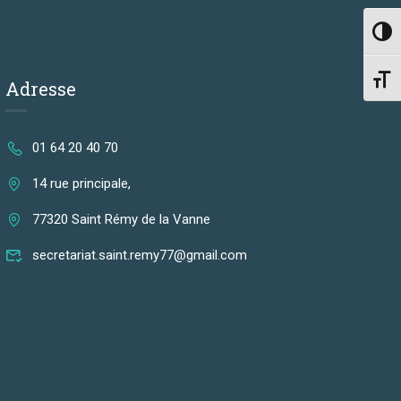
PASS
CHAN
Adresse
01 64 20 40 70
14 rue principale,
77320 Saint Rémy de la Vanne
secretariat.saint.remy77@gmail.com